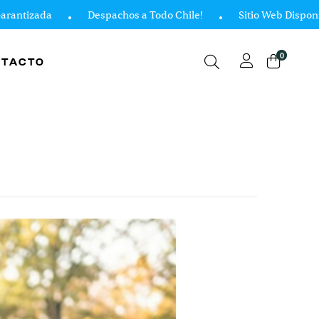
izada
Despachos a Todo Chile!
Sitio Web Disponible 2
0
NTACTO