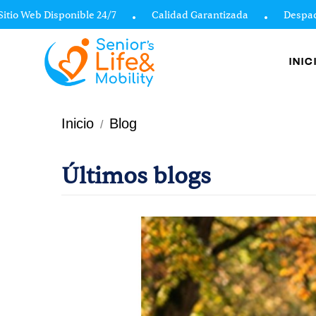
Web Disponible 24/7
Calidad Garantizada
Despachos a 
INIC
Inicio
Blog
Últimos blogs