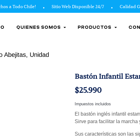
a Todo Chile!
Sitio Web Disponible 24/7
Calidad Gara
IO
QUIENES SOMOS
PRODUCTOS
CO
o Abejitas, Unidad
Bastón Infantil Est
$25.990
Impuestos incluidos
El bastón inglés infantil est
Sirve para facilitar la marcha
Sus características son las si