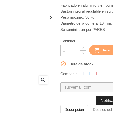
Fabricado en aluminio y empu
Bastón integral regulable en su p
Peso máximo: 90 kg
Diámetro de la contera: 19 mm
Se suministran por PARES
Cantidad

Añadir

Fuera de stock
Compartir
search
Notifi
Descripción
Detalles del