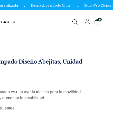
ntizada
Despachos a Todo Chile!
Sitio Web Disponible
0
NTACTO
ampado Diseño Abejitas, Unidad
ampado es una ayuda técnica para la movilidad.
 y aumentar la estabilidad.
guientes: