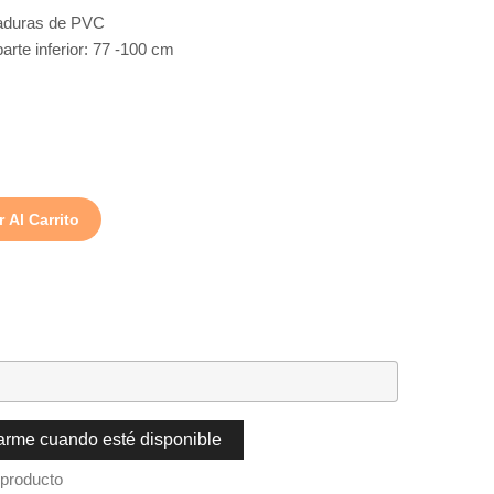
ñaduras de PVC
arte inferior: 77 -100 cm
.
 Al Carrito
carme cuando esté disponible
 producto