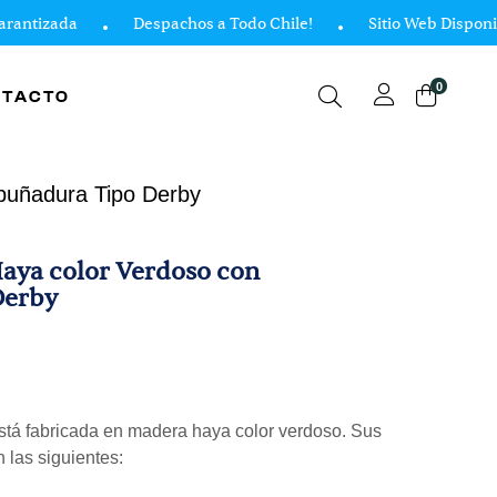
ntizada
Despachos a Todo Chile!
Sitio Web Disponible 
0
NTACTO
puñadura Tipo Derby
aya color Verdoso con
Derby
stá fabricada en madera haya color verdoso. Sus
n las siguientes: