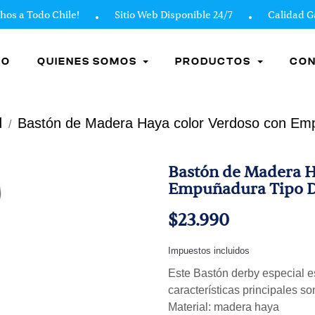
a Todo Chile!
Sitio Web Disponible 24/7
Calidad Gara
IO
QUIENES SOMOS
PRODUCTOS
CO
d
Bastón de Madera Haya color Verdoso con Em
Bastón de Madera H
Empuñadura Tipo 
$23.990
Impuestos incluidos
Este Bastón derby especial e
características principales so
Material: madera haya