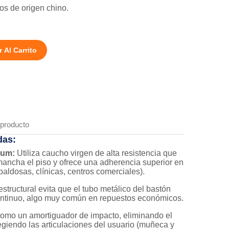
os de origen chino.
 Al Carrito
 producto
das:
ium:
Utiliza caucho virgen de alta resistencia que
mancha el piso y ofrece una adherencia superior en
baldosas, clínicas, centros comerciales).
structural evita que el tubo metálico del bastón
continuo, algo muy común en repuestos económicos.
omo un amortiguador de impacto, eliminando el
egiendo las articulaciones del usuario (muñeca y