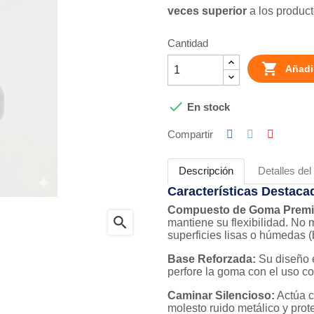
veces superior
a los product
Cantidad

Añadir

En stock
Compartir
Descripción
Detalles del
Características Destaca
Compuesto de Goma Prem
search
mantiene su flexibilidad. No 
superficies lisas o húmedas (
Base Reforzada:
Su diseño e
perfore la goma con el uso 
Caminar Silencioso:
Actúa c
molesto ruido metálico y prot