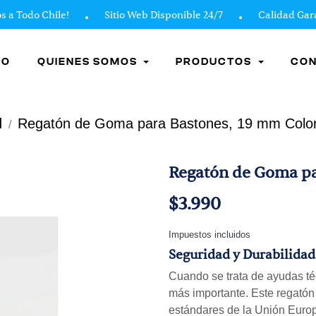
odo Chile!
Sitio Web Disponible 24/7
Calidad Garanti
IO
QUIENES SOMOS
PRODUCTOS
CO
d
Regatón de Goma para Bastones, 19 mm Color
Regatón de Goma pa
$3.990
Impuestos incluidos
Seguridad y Durabilidad
Cuando se trata de ayudas téc
más importante. Este regatón
estándares de la Unión Europ