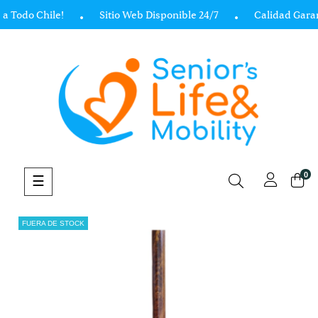
a Todo Chile!
Sitio Web Disponible 24/7
Calidad Garan
0
Navegación
☰
de
palanca
FUERA DE STOCK