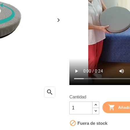
search
Cantidad

Añadir

Fuera de stock