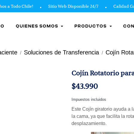
a Todo Chile!
Sitio Web Disponible 24/7
Calidad Gara
IO
QUIENES SOMOS
PRODUCTOS
CO
aciente
Soluciones de Transferencia
Cojín Rota
Cojín Rotatorio par
$43.990
Impuestos incluidos
Este Cojín giratorio ayuda a la
la cama, ya que facilita la r
desplazamiento.