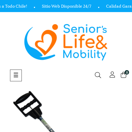
a Todo Chile!
Sitio Web Disponible 24/7
Calidad Gara
0
Navegación
☰
de
palanca