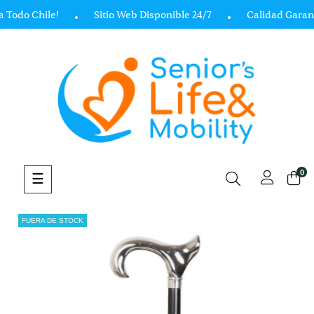
 Todo Chile!
Sitio Web Disponible 24/7
Calidad Garant
0
Navegación
☰
de
palanca
FUERA DE STOCK