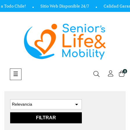
a Todo Chile!
Sitio Web Disponible 24/7
Calidad Garan
0
Navegación
☰
de
palanca

Relevancia
FILTRAR