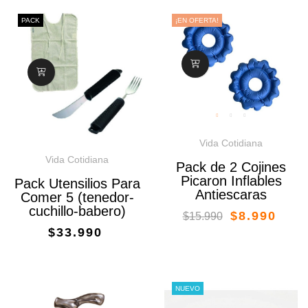
PACK
¡EN OFERTA!
Vida Cotidiana
Vida Cotidiana
Pack de 2 Cojines
Picaron Inflables
Pack Utensilios Para
Antiescaras
Comer 5 (tenedor-
cuchillo-babero)
$8.990
$15.990
$33.990
NUEVO