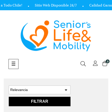
a Todo Chile!
Sitio Web Disponible 24/7
Calidad Garan
0
Navegación
☰
de
palanca

Relevancia
FILTRAR